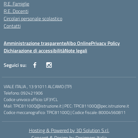
R.E. Famiglie
R.E. Docenti
Circolari personale scolastico
Contatti
Amministrazione trasparente
Albo Online
Privacy Policy
Dichiarazione di accessibilità
Note legali
Seguici su:
VIALE ITALIA , 13 91011 ALCAMO (TP)
Telefono: 092421906
Codice univoco ufficio: UF3YCL
Mail: TPIC81100Q@istruzione.it | PEC: TPIC81100Q@pec.istruzione.it
Codice meccanografico: TPIC81100Q | Codice fiscale: 80004560811
Hosting & Powered by 3D Solution S.r.l.
Concept & Design by Designers Italia