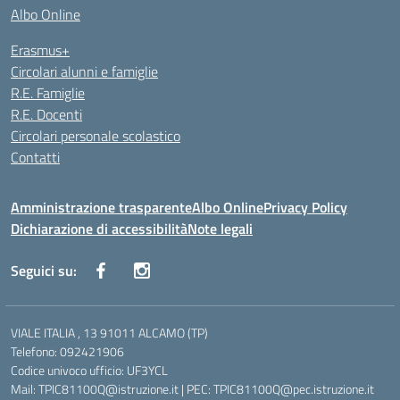
Albo Online
Erasmus+
Circolari alunni e famiglie
R.E. Famiglie
R.E. Docenti
Circolari personale scolastico
Contatti
Amministrazione trasparente
Albo Online
Privacy Policy
Dichiarazione di accessibilità
Note legali
Seguici su:
VIALE ITALIA , 13 91011 ALCAMO (TP)
Telefono: 092421906
Codice univoco ufficio: UF3YCL
Mail: TPIC81100Q@istruzione.it | PEC: TPIC81100Q@pec.istruzione.it