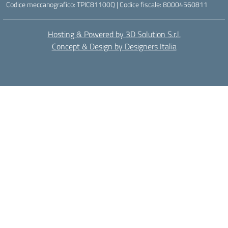
Codice meccanografico: TPIC81100Q | Codice fiscale: 80004560811
Hosting & Powered by 3D Solution S.r.l.
Concept & Design by Designers Italia