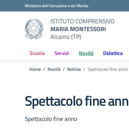
Vai ai contenuti
Vai al menu di navigazione
Vai al footer
Ministero dell'Istruzione e del Merito
ISTITUTO COMPRENSIVO
MARIA MONTESSORI
Alcamo (TP)
Scuola
Servizi
Novità
Didattica
Home
Novità
Notizie
Spettacolo fine anno
Spettacolo fine an
Spettacolo fine anno