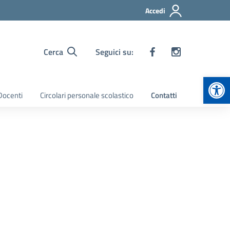
Accedi
Cerca
Seguici su:
Apr
 Docenti
Circolari personale scolastico
Contatti