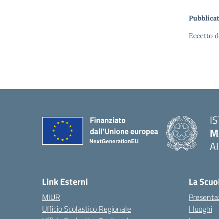
Pubblicat
Eccetto d
I
M
A
— 
Link Esterni
La Scuo
MIUR
Presenta
Ufficio Scolastico Regionale
I luoghi