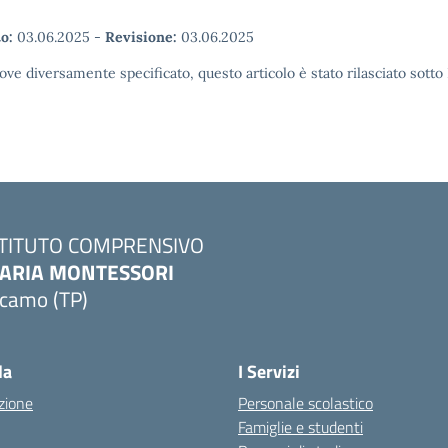
o:
03.06.2025
-
Revisione:
03.06.2025
ove diversamente specificato, questo articolo è stato rilasciato sott
STITUTO COMPRENSIVO
ARIA MONTESSORI
lcamo (TP)
Visita la pagina iniziale della scuola
la
I Servizi
zione
Personale scolastico
Famiglie e studenti