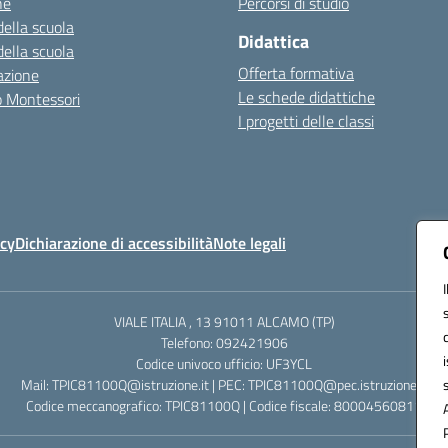
ne
Percorsi di studio
della scuola
Didattica
della scuola
Offerta formativa
azione
Le schede didattiche
zo Montessori
I progetti delle classi
icy
Dichiarazione di accessibilità
Note legali
VIALE ITALIA , 13 91011 ALCAMO (TP)
Telefono: 092421906
Codice univoco ufficio: UF3YCL
Mail: TPIC81100Q@istruzione.it | PEC: TPIC81100Q@pec.istruzione.it
Codice meccanografico: TPIC81100Q | Codice fiscale: 80004560811