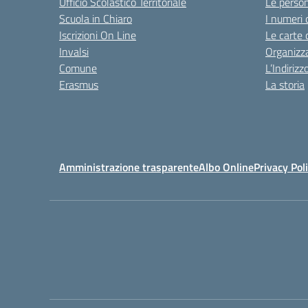
Ufficio Scolastico Territoriale
Le perso
Scuola in Chiaro
I numeri 
Iscrizioni On Line
Le carte 
Invalsi
Organizz
Comune
L’Indiriz
Erasmus
La storia
Amministrazione trasparente
Albo Online
Privacy Pol