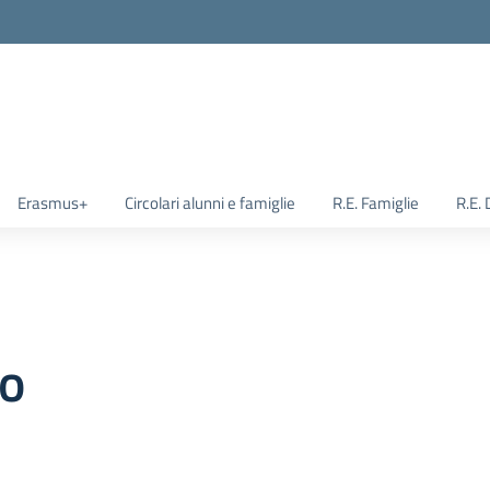
Erasmus+
Circolari alunni e famiglie
R.E. Famiglie
R.E.
no