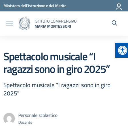
Vai ai contenuti
Vai al menu di navigazione
Vai al footer
Ministero dell'Istruzione e del Merito
ISTITUTO COMPRENSIVO
MARIA MONTESSORI
Ap
Spettacolo musicale “I
ragazzi sono in giro 2025”
Spettacolo musicale "I ragazzi sono in giro
2025"
Personale scolastico
Docente