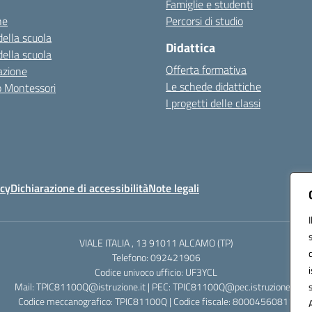
Famiglie e studenti
ne
Percorsi di studio
della scuola
Didattica
della scuola
Offerta formativa
azione
Le schede didattiche
zo Montessori
I progetti delle classi
icy
Dichiarazione di accessibilità
Note legali
VIALE ITALIA , 13 91011 ALCAMO (TP)
Telefono: 092421906
Codice univoco ufficio: UF3YCL
Mail: TPIC81100Q@istruzione.it | PEC: TPIC81100Q@pec.istruzione.it
Codice meccanografico: TPIC81100Q | Codice fiscale: 80004560811