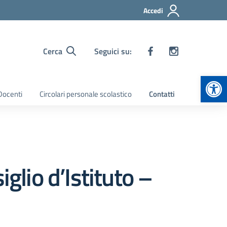
Accedi
Cerca
Seguici su:
Apr
 Docenti
Circolari personale scolastico
Contatti
lio d’Istituto –