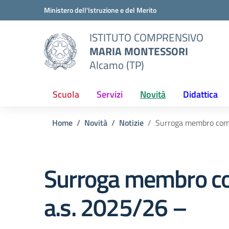
Vai ai contenuti
Vai al menu di navigazione
Vai al footer
Ministero dell'Istruzione e del Merito
ISTITUTO COMPRENSIVO
MARIA MONTESSORI
Alcamo (TP)
Scuola
Servizi
Novità
Didattica
Home
Novità
Notizie
Surroga membro compo
Surroga membro com
a.s. 2025/26 –