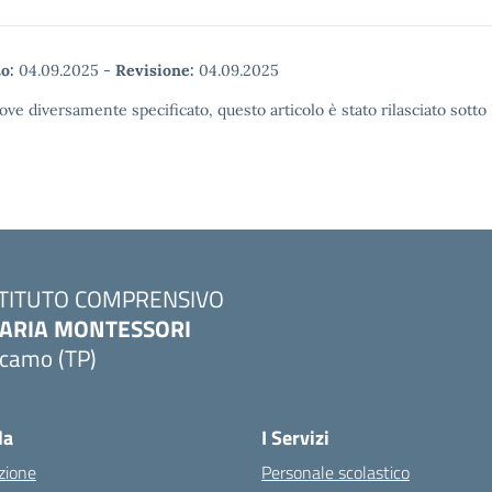
o:
04.09.2025
-
Revisione:
04.09.2025
ove diversamente specificato, questo articolo è stato rilasciato sott
STITUTO COMPRENSIVO
ARIA MONTESSORI
lcamo (TP)
Visita la pagina iniziale della scuola
la
I Servizi
zione
Personale scolastico