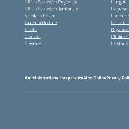
Ufficio Scolastico Regionale
I luoghi
Ufficio Scolastico Territoriale
Le perso
Scuola in Chiaro
I numeri 
Iscrizioni On Line
Le carte 
Invalsi
Organizz
Comune
L’Indiriz
Erasmus
La storia
Amministrazione trasparente
Albo Online
Privacy Pol