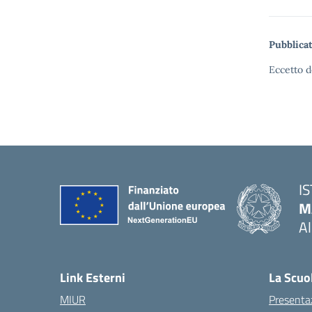
Pubblicat
Eccetto d
I
M
A
— 
Link Esterni
La Scuo
MIUR
Presenta