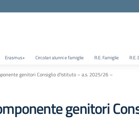
Erasmus+
Circolari alunni e famiglie
R.E. Famiglie
R.E.
nente genitori Consiglio d’Istituto – a.s. 2025/26 –
ponente genitori Consig