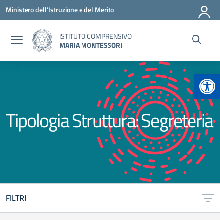
Vai ai contenuti
Vai al menu di navigazione
Vai al footer
Ministero dell'Istruzione e del Merito
ISTITUTO COMPRENSIVO
MARIA MONTESSORI
Apr
Tipologia Struttura:
Segreteria
FILTRI