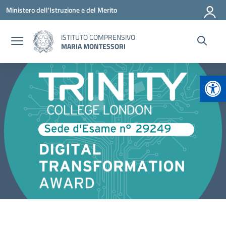
Vai ai contenuti
Vai al menu di navigazione
Vai al footer
Ministero dell'Istruzione e del Merito
ISTITUTO COMPRENSIVO
MARIA MONTESSORI
Apr