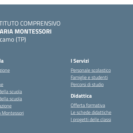
STITUTO COMPRENSIVO
ARIA MONTESSORI
lcamo (TP)
Visita la pagina iniziale della scuola
la
I Servizi
zione
Personale scolastico
Famiglie e studenti
ne
Percorsi di studio
della scuola
Didattica
della scuola
Offerta formativa
azione
Le schede didattiche
zo Montessori
I progetti delle classi