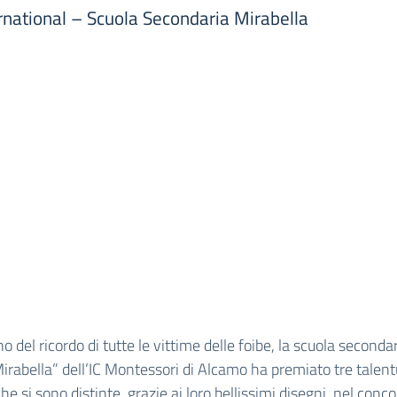
ernational – Scuola Secondaria Mirabella
o del ricordo di tutte le vittime delle foibe, la scuola secondari
irabella” dell’IC Montessori di Alcamo ha premiato tre talen
he si sono distinte, grazie ai loro bellissimi disegni, nel conc