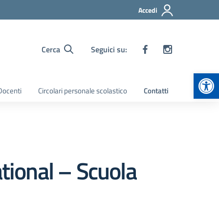
Accedi
Cerca
Seguici su:
Apr
 Docenti
Circolari personale scolastico
Contatti
ational – Scuola