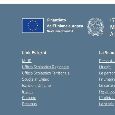
I
M
A
— 
Link Esterni
La Scuo
MIUR
Presenta
Ufficio Scolastico Regionale
I luoghi
Ufficio Scolastico Territoriale
Le perso
Scuola in Chiaro
I numeri 
Iscrizioni On Line
Le carte 
Invalsi
Organizz
Comune
L’Indiriz
Erasmus
La storia