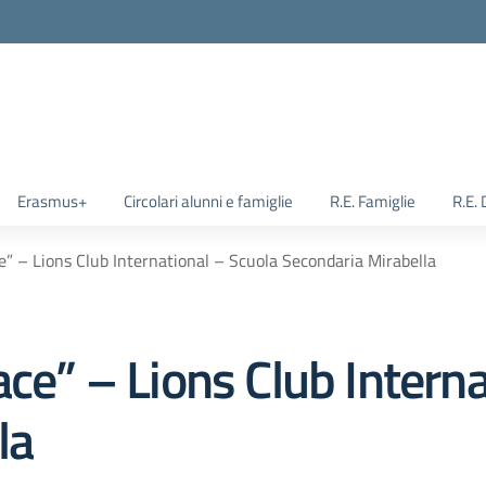
Erasmus+
Circolari alunni e famiglie
R.E. Famiglie
R.E.
e” – Lions Club International – Scuola Secondaria Mirabella
ace” – Lions Club Intern
la