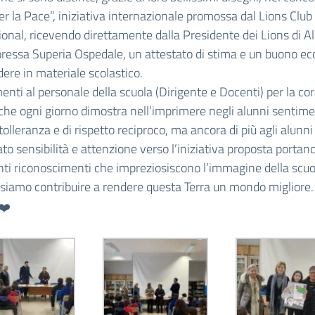
er la Pace”, iniziativa internazionale promossa dal Lions Club
ional, ricevendo direttamente dalla Presidente dei Lions di A
ressa Superia Ospedale, un attestato di stima e un buono e
ere in materiale scolastico.
nti al personale della scuola (Dirigente e Docenti) per la co
che ogni giorno dimostra nell’imprimere negli alunni sentime
 tolleranza e di rispetto reciproco, ma ancora di più agli alunni
to sensibilità e attenzione verso l’iniziativa proposta portan
ti riconoscimenti che impreziosiscono l’immagine della scuo
ssiamo contribuire a rendere questa Terra un mondo migliore.