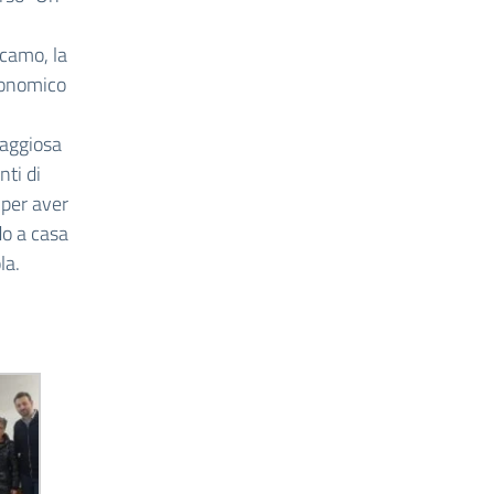
lcamo, la
conomico
raggiosa
nti di
 per aver
do a casa
la.