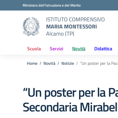
Vai ai contenuti
Vai al menu di navigazione
Vai al footer
Ministero dell'Istruzione e del Merito
ISTITUTO COMPRENSIVO
MARIA MONTESSORI
Alcamo (TP)
Scuola
Servizi
Novità
Didattica
Home
Novità
Notizie
“Un poster per la Pac
“Un poster per la P
Secondaria Mirabel