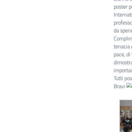
poster p
Internat
professo
da spend
Complime
tenacia 
pace, di
dimostra
importan
Tutti po
Bravi