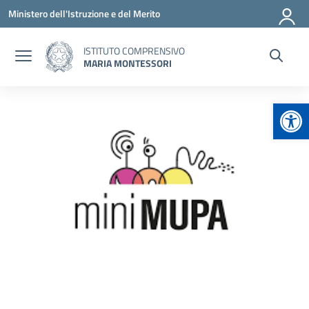
Vai ai contenuti
Vai al menu di navigazione
Vai al footer
Ministero dell'Istruzione e del Merito
ISTITUTO COMPRENSIVO
MARIA MONTESSORI
Apr