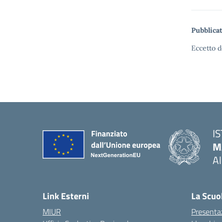
Pubblicat
Eccetto d
I
M
A
— 
Link Esterni
La Scuo
MIUR
Presenta