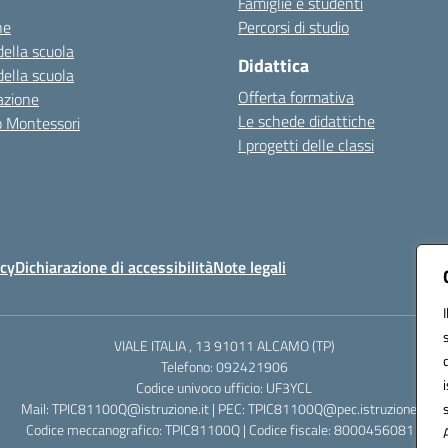
Famiglie e studenti
ne
Percorsi di studio
della scuola
Didattica
della scuola
Offerta formativa
azione
Le schede didattiche
zo Montessori
I progetti delle classi
icy
Dichiarazione di accessibilità
Note legali
VIALE ITALIA , 13 91011 ALCAMO (TP)
Telefono: 092421906
Codice univoco ufficio: UF3YCL
Mail: TPIC81100Q@istruzione.it | PEC: TPIC81100Q@pec.istruzione.it
Codice meccanografico: TPIC81100Q | Codice fiscale: 80004560811