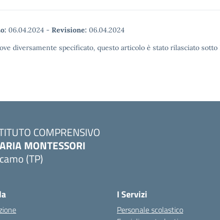
o:
06.04.2024
-
Revisione:
06.04.2024
ove diversamente specificato, questo articolo è stato rilasciato sott
STITUTO COMPRENSIVO
ARIA MONTESSORI
lcamo (TP)
Visita la pagina iniziale della scuola
la
I Servizi
zione
Personale scolastico