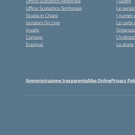
Ufficio Scolastico Regionale
I luoghi
Ufficio Scolastico Territoriale
Le perso
Scuola in Chiaro
I numeri 
Iscrizioni On Line
Le carte 
Invalsi
Organizz
Comune
L’Indiriz
Erasmus
La storia
Amministrazione trasparente
Albo Online
Privacy Pol