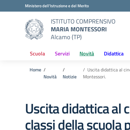
Vai ai contenuti
Vai al menu di navigazione
Vai al footer
Ministero dell'Istruzione e del Merito
ISTITUTO COMPRENSIVO
MARIA MONTESSORI
Alcamo (TP)
Scuola
Servizi
Novità
Didattica
Home
Uscita didattica al ci
Novità
Notizie
Montessori.
Uscita didattica al 
classi della scuola 