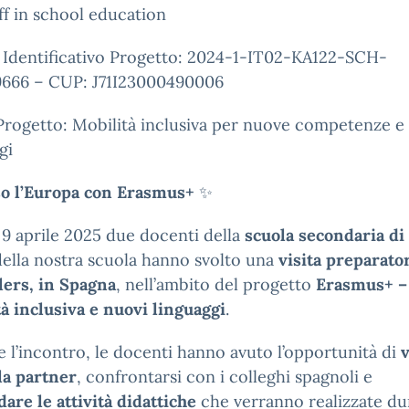
ff in school education
 Identificativo Progetto: 2024-1-IT02-KA122-SCH-
666 – CUP: J71I23000490006
Progetto: Mobilità inclusiva per nuove competenze e
gi
o l’Europa con Erasmus+
✨
l 9 aprile 2025 due docenti della
scuola secondaria di
ella nostra scuola hanno svolto una
visita preparator
lers, in Spagna
, nell’ambito del progetto
Erasmus+ –
à inclusiva e nuovi linguaggi
.
 l’incontro, le docenti hanno avuto l’opportunità di
v
la partner
, confrontarsi con i colleghi spagnoli e
are le attività didattiche
che verranno realizzate du