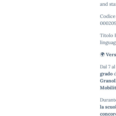
and sta
Codice
000209
Titolo 
linguag
🌍
Vers
Dal 7 a
grado
d
Granol
Mobilit
Durante
la scuo
concord