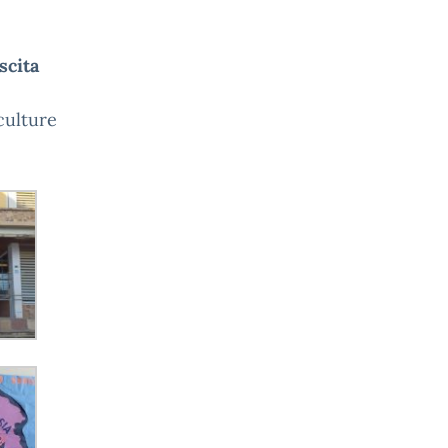
scita
 culture