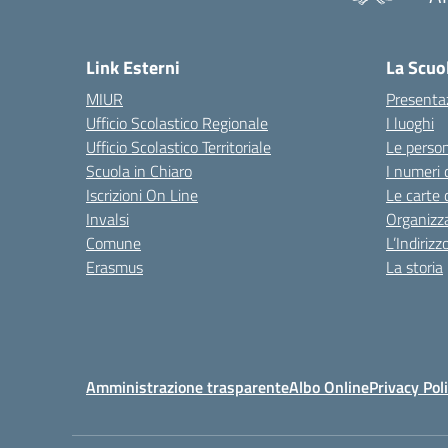
— 
Link Esterni
La Scuo
MIUR
Presenta
Ufficio Scolastico Regionale
I luoghi
Ufficio Scolastico Territoriale
Le perso
Scuola in Chiaro
I numeri 
Iscrizioni On Line
Le carte 
Invalsi
Organizz
Comune
L’Indiriz
Erasmus
La storia
Amministrazione trasparente
Albo Online
Privacy Pol