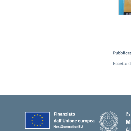
Pubblicat
Eccetto d
I
M
A