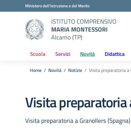
Vai ai contenuti
Vai al menu di navigazione
Vai al footer
Ministero dell'Istruzione e del Merito
ISTITUTO COMPRENSIVO
MARIA MONTESSORI
Alcamo (TP)
Scuola
Servizi
Novità
Didattica
Home
Novità
Notizie
Visita preparatoria a
Visita preparatoria
Visita preparatoria a Granollers (Spagna