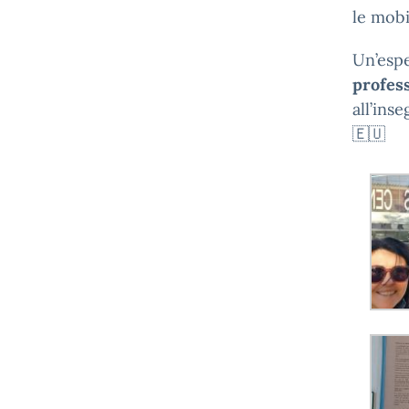
le mobi
Un’espe
profes
all’ins
🇪🇺