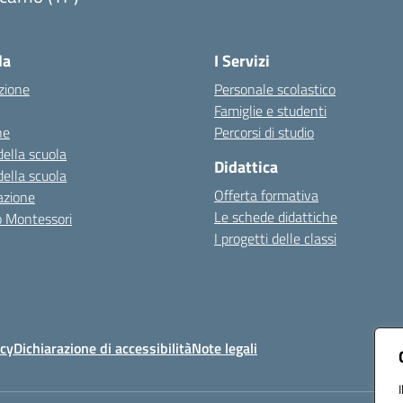
Visita la pagina iniziale della scuola
la
I Servizi
zione
Personale scolastico
Famiglie e studenti
ne
Percorsi di studio
della scuola
Didattica
della scuola
Offerta formativa
azione
Le schede didattiche
zo Montessori
I progetti delle classi
icy
Dichiarazione di accessibilità
Note legali