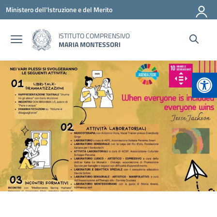
Vai ai contenuti
Vai al menu di navigazione
Vai al footer
Ministero dell'Istruzione e del Merito
ISTITUTO COMPRENSIVO
MARIA MONTESSORI
Apr