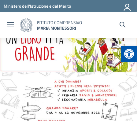
Vai ai contenuti
Vai al menu di navigazione
Vai al footer
Ministero dell'Istruzione e del Merito
ISTITUTO COMPRENSIVO
MARIA MONTESSORI
Apr