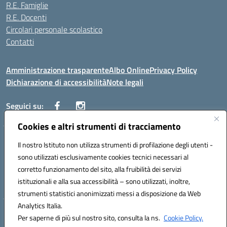
R.E. Famiglie
R.E. Docenti
Circolari personale scolastico
Contatti
Amministrazione trasparente
Albo Online
Privacy Policy
Dichiarazione di accessibilità
Note legali
Seguici su:
Cookies e altri strumenti di tracciamento
VIALE ITALIA , 13 91011 ALCAMO (TP)
Il nostro Istituto non utilizza strumenti di profilazione degli utenti -
Telefono: 092421906
sono utilizzati esclusivamente cookies tecnici necessari al
Codice univoco ufficio: UF3YCL
corretto funzionamento del sito, alla fruibilità dei servizi
Mail: TPIC81100Q@istruzione.it | PEC: TPIC81100Q@pec.istruzione.it
istituzionali e alla sua accessibilità – sono utilizzati, inoltre,
Codice meccanografico: TPIC81100Q | Codice fiscale: 80004560811
strumenti statistici anonimizzati messi a disposizione da Web
Analytics Italia.
Hosting & Powered by 3D Solution S.r.l.
Per saperne di più sul nostro sito, consulta la ns.
Cookie Policy.
Concept & Design by Designers Italia