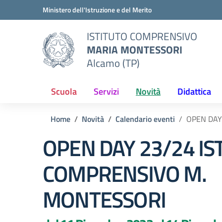
Vai ai contenuti
Vai al menu di navigazione
Vai al footer
Ministero dell'Istruzione e del Merito
ISTITUTO COMPRENSIVO
MARIA MONTESSORI
Alcamo (TP)
Scuola
Servizi
Novità
Didattica
Home
Novità
Calendario eventi
OPEN DAY
OPEN DAY 23/24 IS
COMPRENSIVO M.
MONTESSORI