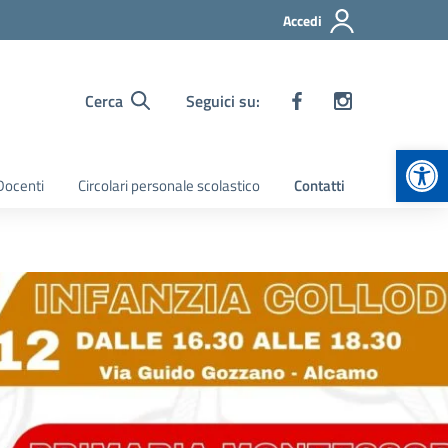
Accedi
Cerca
Seguici su:
Apr
 Docenti
Circolari personale scolastico
Contatti