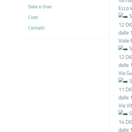
forma
Date e Orari
Ecco l
S
Costi
12 D
Contatti
dalle 
Viale
S
12 D
dalle 
Via G
S
11 D
dalle 
Via V
S
14 D
dalle 