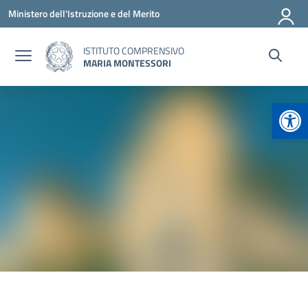
Vai ai contenuti
Vai al menu di navigazione
Vai al footer
Ministero dell'Istruzione e del Merito
ISTITUTO COMPRENSIVO
MARIA MONTESSORI
Apr