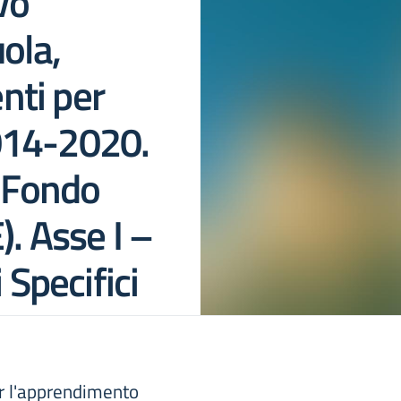
vo
ola,
nti per
014-2020.
– Fondo
. Asse I –
 Specifici
r l'apprendimento