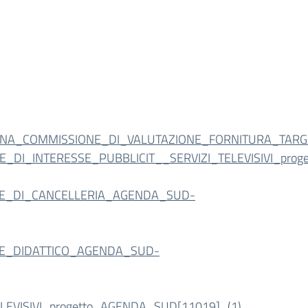
MINA_COMMISSIONE_DI_VALUTAZIONE_FORNITURA_TARG
NE_DI_INTERESSE_PUBBLICIT__SERVIZI_TELEVISIVI_pro
LE_DI_CANCELLERIA_AGENDA_SUD-
LE_DIDATTICO_AGENDA_SUD-
EVISIVI_progetto_AGENDA_SUD[11019]_(1)