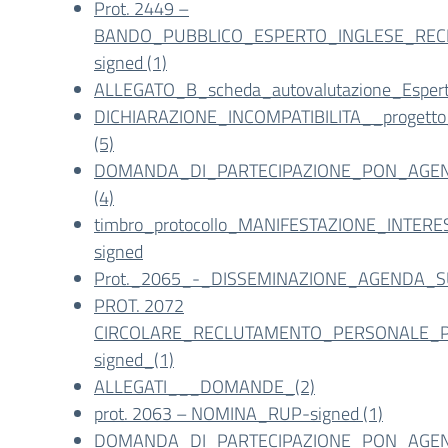
Prot. 2449 –
BANDO_PUBBLICO_ESPERTO_INGLESE_RE
signed (1)
ALLEGATO_B_scheda_autovalutazione_Espert
DICHIARAZIONE_INCOMPATIBILITA__proget
(5)
DOMANDA_DI_PARTECIPAZIONE_PON_AG
(4)
timbro_protocollo_MANIFESTAZIONE_INTE
signed
Prot._2065_-_DISSEMINAZIONE_AGENDA_SU
PROT. 2072
CIRCOLARE_RECLUTAMENTO_PERSONALE_
signed_(1)
ALLEGATI___DOMANDE_(2)
prot. 2063 – NOMINA_RUP-signed (1)
DOMANDA_DI_PARTECIPAZIONE_PON_AG