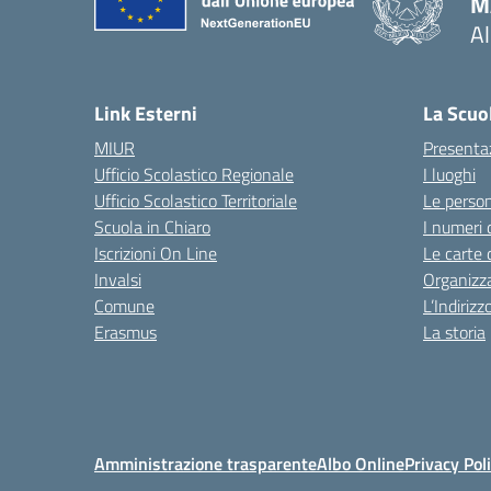
M
A
— 
Link Esterni
La Scuo
MIUR
Presenta
Ufficio Scolastico Regionale
I luoghi
Ufficio Scolastico Territoriale
Le perso
Scuola in Chiaro
I numeri 
Iscrizioni On Line
Le carte 
Invalsi
Organizz
Comune
L’Indiriz
Erasmus
La storia
Amministrazione trasparente
Albo Online
Privacy Pol