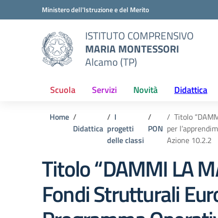
Vai ai contenuti
Vai al menu di navigazione
Vai al footer
Ministero dell'Istruzione e del Merito
ISTITUTO COMPRENSIVO
MARIA MONTESSORI
Alcamo (TP)
Scuola
Servizi
Novità
Didattica
Home
I
Titolo “DAMM
Didattica
progetti
PON
per l’apprendim
delle classi
Azione 10.2.2
Titolo “DAMMI LA 
Fondi Strutturali Eur