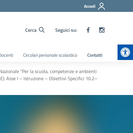
Accedi
Cerca
Seguici su:
Apr
 Docenti
Circolari personale scolastico
Contatti
azionale “Per la scuola, competenze e ambienti
. Asse I – Istruzione – Obiettivi Specifici 10.2–