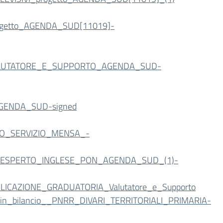
getto_AGENDA_SUD[11019]-
ALUTATORE_E_SUPPORTO_AGENDA_SUD-
GENDA_SUD-signed
TO_SERVIZIO_MENSA_-
A_ESPERTO_INGLESE_PON_AGENDA_SUD_(1)-
LICAZIONE_GRADUATORIA_Valutatore_e_Supporto
e_in_bilancio__PNRR_DIVARI_TERRITORIALI_PRIMARIA-