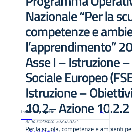
Programma Operati
Nazionale “Per la scu
competenze e ambie
l’apprendimento” 2
Asse I – Istruzione 
Sociale Europeo (FSE)
Istruzione – Obiettivi
10.2– Azione 10.2.2
Indice del progetto
Anno scolastico 2023/2024
Per la scuola, competenze e ambienti pe
Presentazione