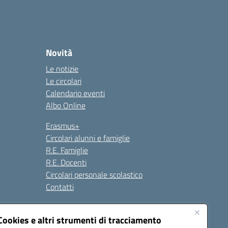
Novità
Le notizie
Le circolari
Calendario eventi
Albo Online
Erasmus+
Circolari alunni e famiglie
R.E. Famiglie
R.E. Docenti
Circolari personale scolastico
Contatti
Cookies e altri strumenti di tracciamento
Seguici su: