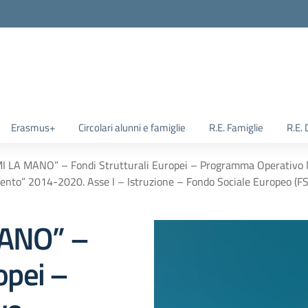
Erasmus+
Circolari alunni e famiglie
R.E. Famiglie
R.E.
I LA MANO” – Fondi Strutturali Europei – Programma Operativo N
ento” 2014-2020. Asse I – Istruzione – Fondo Sociale Europeo (FSE)
MANO” –
opei –