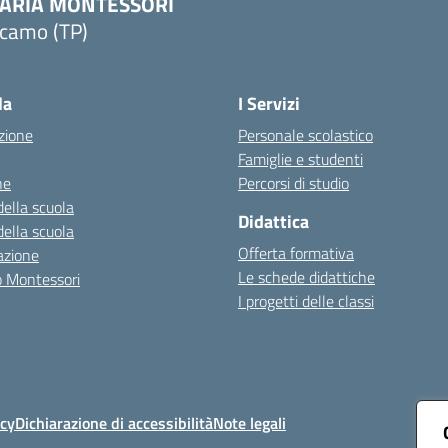
ARIA MONTESSORI
lcamo (TP)
Visita la pagina iniziale della scuola
la
I Servizi
zione
Personale scolastico
Famiglie e studenti
ne
Percorsi di studio
della scuola
Didattica
della scuola
Offerta formativa
azione
Le schede didattiche
zo Montessori
I progetti delle classi
icy
Dichiarazione di accessibilità
Note legali