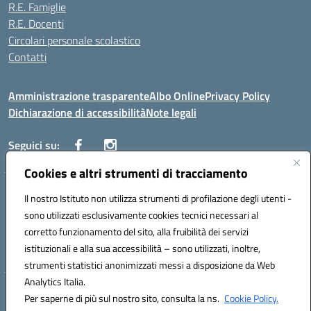
R.E. Famiglie
R.E. Docenti
Circolari personale scolastico
Contatti
Amministrazione trasparente
Albo Online
Privacy Policy
Dichiarazione di accessibilità
Note legali
Seguici su:
Cookies e altri strumenti di tracciamento
VIALE ITALIA , 13 91011 ALCAMO (TP)
Il nostro Istituto non utilizza strumenti di profilazione degli utenti -
Telefono: 092421906
sono utilizzati esclusivamente cookies tecnici necessari al
Codice univoco ufficio: UF3YCL
corretto funzionamento del sito, alla fruibilità dei servizi
Mail: TPIC81100Q@istruzione.it | PEC: TPIC81100Q@pec.istruzione.it
istituzionali e alla sua accessibilità – sono utilizzati, inoltre,
Codice meccanografico: TPIC81100Q | Codice fiscale: 80004560811
strumenti statistici anonimizzati messi a disposizione da Web
Analytics Italia.
Hosting & Powered by 3D Solution S.r.l.
Per saperne di più sul nostro sito, consulta la ns.
Cookie Policy.
Concept & Design by Designers Italia